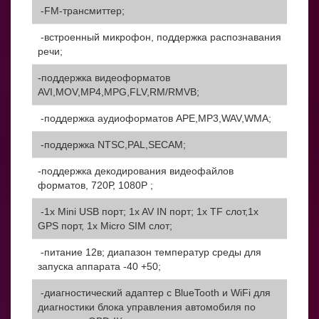
-FM-трансмиттер;
-встроенный микрофон, поддержка распознавания
речи;
-поддержка видеоформатов
AVI,MOV,MP4,MPG,FLV,RM/RMVB;
-поддержка аудиоформатов APE,MP3,WAV,WMA;
-поддержка NTSC,PAL,SECAM;
-поддержка декодирования видеофайлов
форматов, 720Р, 1080Р ;
-1x Mini USB порт; 1x AV IN порт; 1x TF слот,1x
GPS порт, 1x Micro SIM слот;
-питание 12в; диапазон температур среды для
запуска аппарата -40 +50;
-диагностический адаптер с BlueTooth и WiFi для
диагностики блока управления автомобиля по