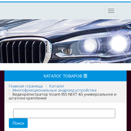
Toggle
navigation
КАТАЛОГ ТОВАРОВ
Главная страница
Каталог
Многофункциональные андроид устройства
Видеорегистратор Vizant-955 NEXT 4G универсальное и
штатное крепление