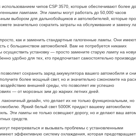
с использованием чипов CSP 3570, которые обеспечивают более д
генными лампами. Эти лампы могут работать до 50,000 часов
ичным выбором для дальнобойщиков и автолюбителей, которые пр
ожете значительно сократить затраты на обслуживание и замену л
 просто, как и заменить стандартные галогенные лампы. Они имеют
сть с большинством автомобилей. Вам не потребуется никаких
ы осуществить установку — просто замените старую лампу на нову
енно удобно для тех, кто предпочитает самостоятельно производи
 позволяет сохранить заряд аккумулятора вашего автомобиля и сни
о получите более мощный свет, но и значительно сэкономите на рас
к воздействию внешней среды, что позволяет им успешно
овиях — от морозных зим до жарких летних дней.
 лаконичный дизайн, что делает их не только функциональным, но 
томобилю. Яркий белый свет 5000K придаст вашему автомобилю
тиль. Эти лампы не только освещают дорогу, но и делают ваш авто
тных средств.
 могут перегреваться и вызывать проблемы с установленными
7 имеют эффективную систему охлаждения, которая предотвращает