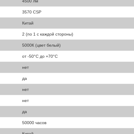
4500 лм
3570 CSP
Китай
2 (по 1 с каждой стороны)
5000К (цвет белый)
от -50°С до +70°С
нет
да
нет
нет
да
50000 часов
Китай