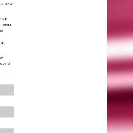
ры или
ть и
в разы
но
ть,
ой
орт и