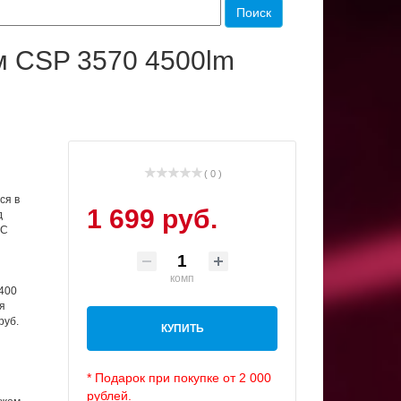
м CSP 3570 4500lm
( 0 )
ся в
1 699 руб.
д
МС
комп
 400
я
руб.
КУПИТЬ
* Подарок при покупке от 2 000
рублей.