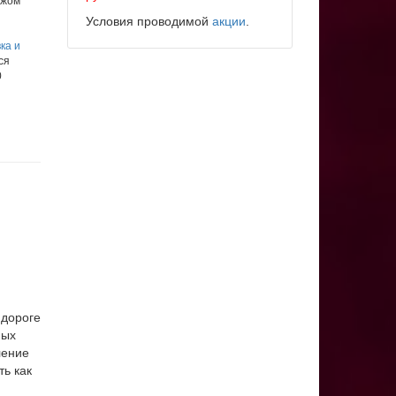
ежом
Условия проводимой
акции
.
ка и
ся
0
 дороге
ных
ление
ь как