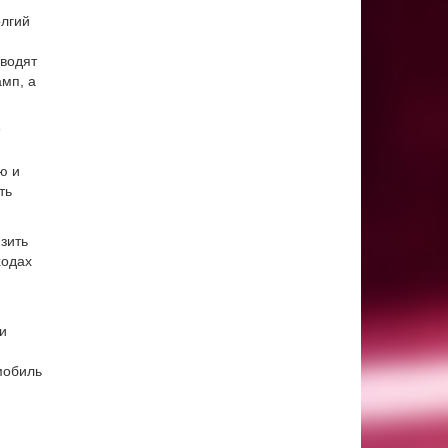
олгий
оводят
амп, а
ю и
ть
зить
ходах
и
мобиль