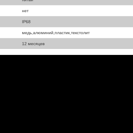
нет
IP68
медь,алюминий,пластик,текстолит
12 месяцев