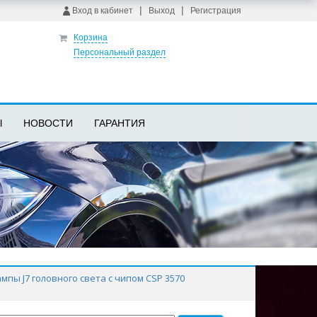
|
|
Вход в кабинет
Выход
Регистрация
Корзина
Персональный раздел
Ы
НОВОСТИ
ГАРАНТИЯ
пы J7 головного света с чипом CSP 3570