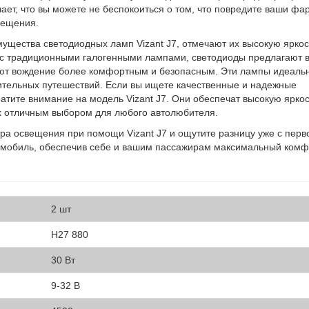
чает, что вы можете не беспокоиться о том, что повредите ваши фа
вещения.
ущества светодиодных ламп Vizant J7, отмечают их высокую яркос
 с традиционными галогенными лампами, светодиоды предлагают 
ают вождение более комфортным и безопасным. Эти лампы идеаль
длительных путешествий. Если вы ищете качественные и надежные
тите внимание на модель Vizant J7. Они обеспечат высокую яркос
 их отличным выбором для любого автолюбителя.
тра освещения при помощи Vizant J7 и ощутите разницу уже с перв
томобиль, обеспечив себе и вашим пассажирам максимальный комф
2 шт
H27 880
30 Вт
9-32 В