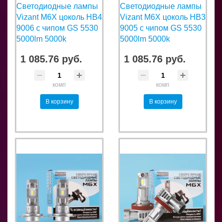
Светодиодные лампы
Светодиодные лампы
Vizant M6X цоколь HB4
Vizant M6X цоколь HB3
9006 с чипом GS 5530
9005 с чипом GS 5530
5000lm 5000k
5000lm 5000k
1 085.76 руб.
1 085.76 руб.
комп
комп
В корзину
В корзину