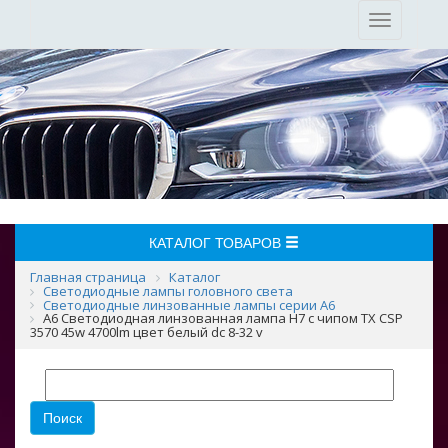
Toggle
navigation
КАТАЛОГ ТОВАРОВ
Главная страница
Каталог
Светодиодные лампы головного света
Светодиодные линзованные лампы серии A6
A6 Светодиодная линзованная лампа H7 с чипом TX CSP
3570 45w 4700lm цвет белый dc 8-32 v