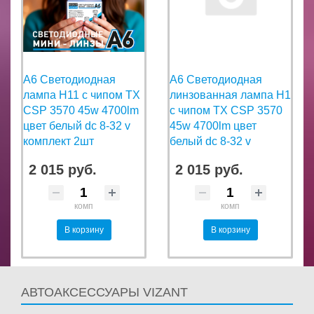
A6 Светодиодная
A6 Светодиодная
лампа H11 с чипом TX
линзованная лампа H1
CSP 3570 45w 4700lm
с чипом TX CSP 3570
цвет белый dc 8-32 v
45w 4700lm цвет
комплект 2шт
белый dc 8-32 v
2 015 руб.
2 015 руб.
комп
комп
В корзину
В корзину
АВТОАКСЕССУАРЫ VIZANT