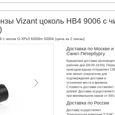
зы Vizant цоколь HB4 9006 с 
)
 с чипом G-XPx3 6000lm 5000k (цена за 2 линзы)
Доставка по Москве и
Санкт-Петербургу
Курьерская доставка производит
рабочие дни (09:00-18:00). Пере
приездом курьер отправляет С
или звонит покупателю для
подтверждения доставки и
уточнения места и времени.
Стоимость доставки составляет
рублей. Доставка осуществляетс
при минимальном заказе от 500 
Доставка по России
Доставку осуществляет
Транспортная компания "СДЭК",