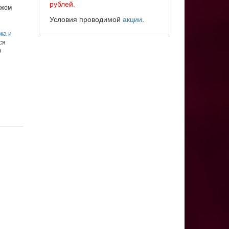
рублей.
ежом
Условия проводимой
акции
.
ка и
ся
0