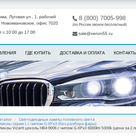
ква, Луговая ул., 1, рабочий
8 (800) 7005-998
 Новоивановское, офис 7020
(по России звонок бесплатный)
 с 10:00 до 17:00
sale@xenon55.ru
ВЛЕНИЯ
ГДЕ КУПИТЬ
ДОСТАВКА И ОПЛАТА
КОНТАКТ
аталог
Светодиодные лампы головного света
инзы серии L с чипом G-XPx3 (без разбора фары)
нзы Vizant цоколь HB4 9006 с чипом G-XPx3 6000lm 5000k (цена за 2 