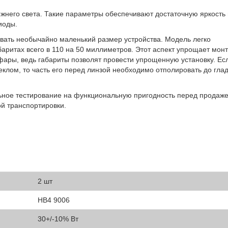
жнего света. Такие параметры обеспечивают достаточную яркость 
иоды.
вать необычайно маленький размер устройства. Модель легко
аритах всего в 110 на 50 миллиметров. Этот аспект упрощает мон
ары, ведь габариты позволят провести упрощенную установку. Ес
лом, то часть его перед линзой необходимо отполировать до глад
ьное тестирование на функциональную пригодность перед продаже
ой транспортировки.
2 шт
HB4 9006
30+/-10% Вт