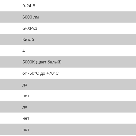
9-24 В
6000 лм
G-XPx3
Китай
4
5000К (цвет белый)
от -50°С до +70°С
да
нет
да
нет
нет