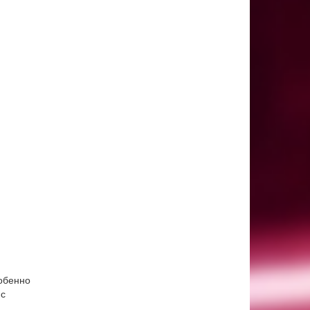
собенно
 с