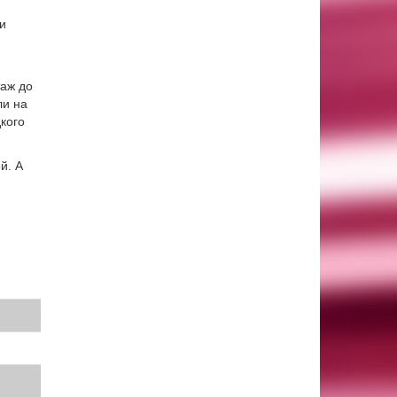
и
таж до
ли на
кого
й. А