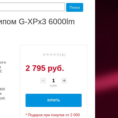
чипом G-XPx3 6000lm
( 0 )
ся в
2 795 руб.
д
МС
комп
 400
я
руб.
КУПИТЬ
* Подарок при покупке от 2 000