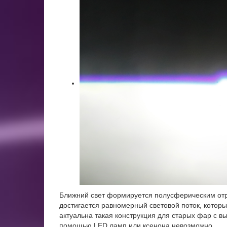
Ближний свет формируется полусферическим отра
достигается равномерный световой поток, которы
актуальна такая конструкция для старых фар с вы
помощью LED ламп или ксенона невозможно