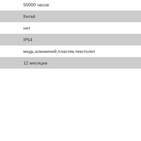
50000 часов
Китай
нет
IP54
медь,алюминий,пластик,текстолит
12 месяцев