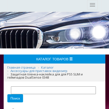
Toggle
navigation
КАТАЛОГ ТОВАРОВ
Главная страница
Каталог
Аксессуары для приставок видеоигр
Защитная пленка-наклейка для для PS5 SLIM и
геймпадов DualSense 0348