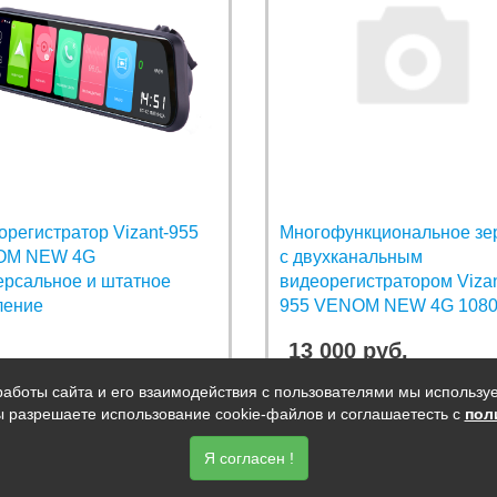
орегистратор Vizant-955
Многофункциональное зе
OM NEW 4G
с двухканальным
ерсальное и штатное
видеорегистратором Vizan
ление
955 VENOM NEW 4G 108
13 000 руб.
аботы сайта и его взаимодействия с пользователями мы использу
ы разрешаете использование cookie-файлов и соглашаетесть с
пол
Я согласен !
О КОМПАНИИ