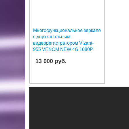
Многофункциональное зеркало
с двухканальным
видеорегистратором Vizant-
955 VENOM NEW 4G 1080P
13 000 руб.