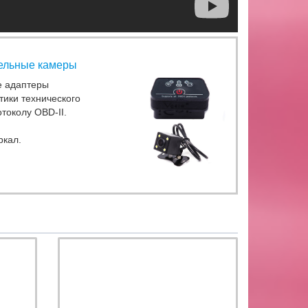
ельные камеры
е адаптеры
тики технического
токолу ОВD-II.
ркал.