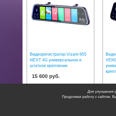
Видеорегистратор Vizant-955
Виде
NEXT 4G универсальное и
VEN
штатное крепление
унив
креп
15 600 руб.
Для улучшения р
Продолжая работу с сайтом, В
АВТОАКСЕССУАРЫ VIZANT