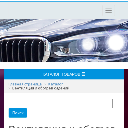
Toggle
navigation
КАТАЛОГ ТОВАРОВ
Главная страница
Каталог
Вентиляция и обогрев сидений