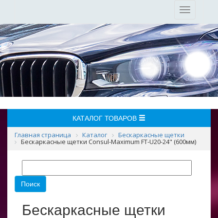
Toggle
navigation
КАТАЛОГ ТОВАРОВ
Главная страница
Каталог
Бескаркасные щетки
Бескаркасные щетки Consul-Maximum FT-U20-24" (600мм)
Бескаркасные щетки