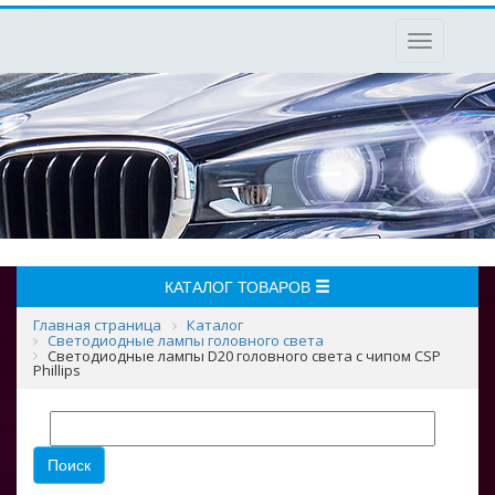
Toggle
navigation
КАТАЛОГ ТОВАРОВ
Главная страница
Каталог
Светодиодные лампы головного света
Светодиодные лампы D20 головного света с чипом CSP
Phillips