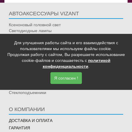
АВТОАКСЕССУАРЫ VIZANT
Ксеноновый головной свет
Светодиодные лампы
Омыватели фар
Бескаркасные щетки
Для улучшения работы сайта и его взаимодействия с
Вентиляция и обогрев сидений
пользователями мы используем файлы cookie.
Камеры заднего вида
Продолжая работу с сайтом, Вы разрешаете использование
cookie-файлов и соглашаетесть с
политикой
Мониторы автомобильные
конфиденциальности
.
Парктроники
Преобразователи напряжения
Я согласен !
Пускозарядные устройства
Толщиномеры
Стеклоподъемники
О КОМПАНИИ
ДОСТАВКА И ОПЛАТА
ГАРАНТИЯ