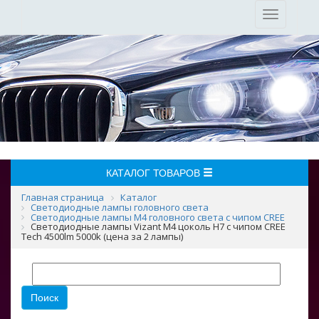
Toggle
navigation
КАТАЛОГ ТОВАРОВ
Главная страница
Каталог
Светодиодные лампы головного света
Светодиодные лампы M4 головного света с чипом CREE
Светодиодные лампы Vizant M4 цоколь H7 с чипом CREE
Tech 4500lm 5000k (цена за 2 лампы)