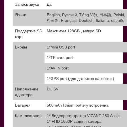
Запись звука
Да
Языки
English, Русский, Tiếng Việt, 日本語, Polski,
한국어, Français, Deutsch, Italiana, español
Поддержка SD
Максимум 128GB , микро SD
карт
Входы
1*Mini USB port
1*TF card port:
1*AV IN port
1*GPS port (для датчиков парковки )
Напряжение
DC 5V
адаптера
Батарея
500mAh lithium battery встроенна
Комплектация
1* Видеорегистратор VIZANT 250 Assist
1* FHD 1080P задняя камера
1* 6 метров кабель для блока