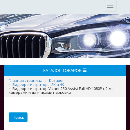
Toggle
navigation
КАТАЛОГ ТОВАРОВ
Главная страница
Каталог
Видеорегистраторы 2K и 4K
Видеорегистратор Vizant-250 Assist Full HD 1080P c 2-мя
камерами и датчиками парковки