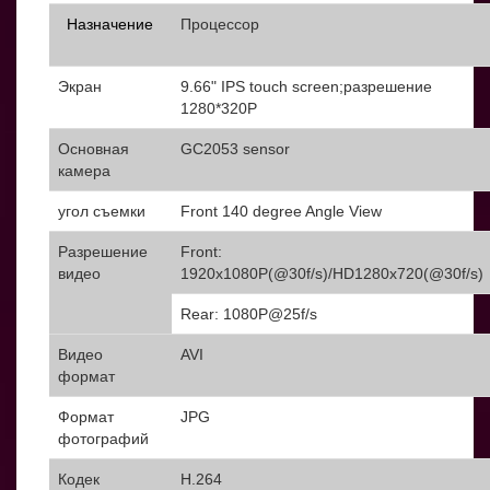
Назначение
Процессор
Экран
9.66" IPS touch screen;разрешение
1280*320P
Основная
GC2053 sensor
камера
угол съемки
Front 140 degree Angle View
Разрешение
Front:
видео
1920x1080P(@30f/s)/HD1280x720(@30f/s)
Rear: 1080P@25f/s
Видео
AVI
формат
Формат
JPG
фотографий
Кодек
H.264