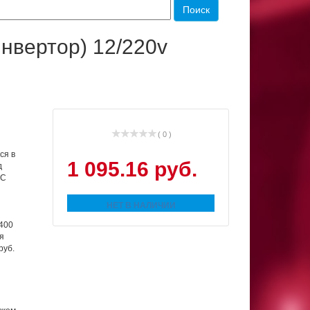
нвертор) 12/220v
( 0 )
ся в
1 095.16 руб.
д
МС
НЕТ В НАЛИЧИИ
 400
я
руб.