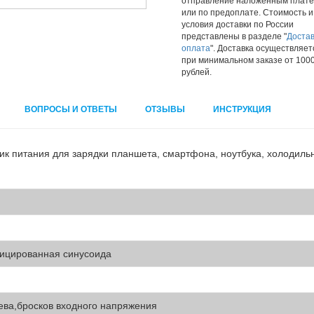
отправление наложенным плат
или по предоплате. Стоимость и
условия доставки по России
представлены в разделе "
Достав
оплата
". Доставка осуществляет
при минимальном заказе от 100
рублей.
ВОПРОСЫ И ОТВЕТЫ
ОТЗЫВЫ
ИНСТРУКЦИЯ
ик питания для зарядки планшета, смартфона, ноутбука, холодиль
ицированная синусоида
ева,бросков входного напряжения