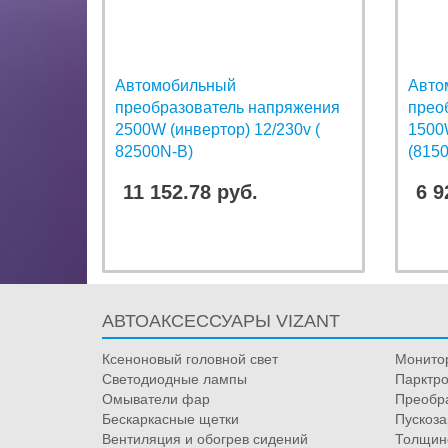
Автомобильный
Авто
преобразователь напряжения
прео
2500W (инвертор) 12/230v (
1500
82500N-B)
(815
11 152.78 руб.
6 9
АВТОАКСЕССУАРЫ VIZANT
Ксеноновый головной свет
Монито
Светодиодные лампы
Парктро
Омыватели фар
Преобр
Бескаркасные щетки
Пускоза
Вентиляция и обогрев сидений
Толщин