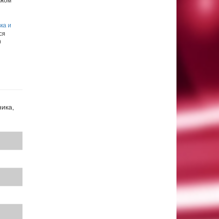
ежом
ка и
ся
0
ника,