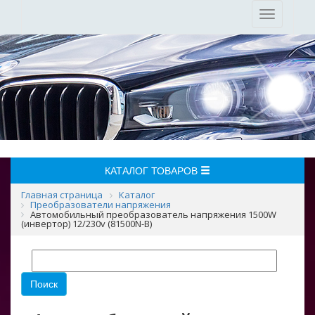
Toggle
navigation
КАТАЛОГ ТОВАРОВ
Главная страница
Каталог
Преобразователи напряжения
Автомобильный преобразователь напряжения 1500W
(инвертор) 12/230v (81500N-B)